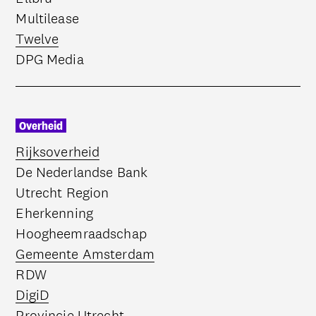
Multilease
Deze link opent in een nieuwe tab
Twelve
DPG Media
Overheid
Deze link opent in een nieuwe tab
Rijksoverheid
De Nederlandse Bank
Utrecht Region
Eherkenning
Hoogheemraadschap
Deze link opent in een nieuwe tab
Gemeente Amsterdam
RDW
Deze link opent in een nieuwe tab
DigiD
Provincie Utrecht