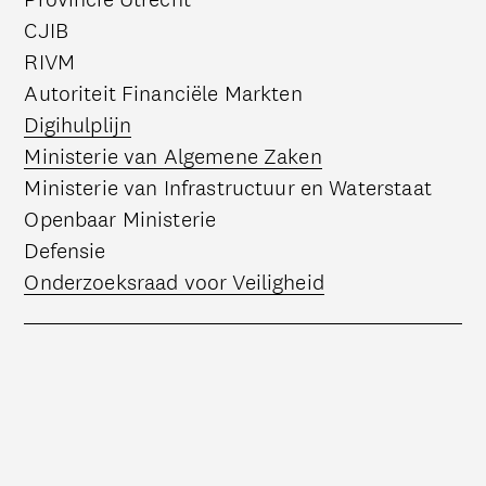
CJIB
RIVM
Autoriteit Financiële Markten
Deze link opent in een nieuwe tab
Digihulplijn
Deze link opent in een nieuwe tab
Ministerie van Algemene Zaken
Ministerie van Infrastructuur en Waterstaat
Openbaar Ministerie
Defensie
Deze link opent in een nieuwe tab
Onderzoeksraad voor Veiligheid