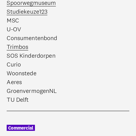
Deze link opent in een nieuwe tab
Spoorwegmuseum
Deze link opent in een nieuwe tab
Studiekeuze123
MSC
U-OV
Consumentenbond
Deze link opent in een nieuwe tab
Trimbos
SOS Kinderdorpen
Curio
Woonstede
Aeres
GroenvermogenNL
TU Delft
Commercial