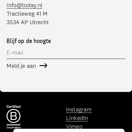
info@today.nl
Tractieweg 41 M
3534 AP Utrecht
Blijf op de hoogte
Meld je aan
Deze link opent in een ni
Instagram
Deze link opent in een ni
LinkedIn
Deze link opent in een ni
Vimeo