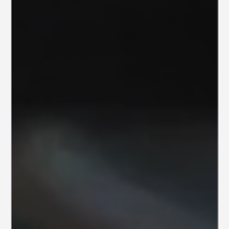
Milence
Zwaargewicht
in fossielvrij
transport
DPG Media