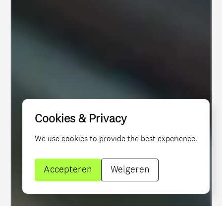
Kiosk is klaar
Museum Speelklok
voor elke lezer
Kloppend hart
van
Cookies & Privacy
We use cookies to provide the best experience.
muziekmachines
Accepteren
Weigeren