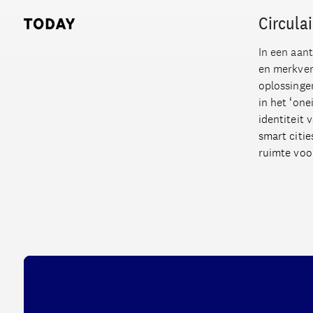
Circula
Today, links to the homepage
In een aant
en merkver
oplossinge
in het ‘one
identiteit 
smart citi
ruimte voor