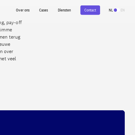
Contact
NL
EN
ng, pay-off
slimme
omen terug
ieuwe
en over
met veel