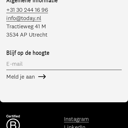
Algemene informatie
+31 30 244 16 96
info@today.nl
Tractieweg 41 M
3534 AP Utrecht
Blijf op de hoogte
Meld je aan
Deze link opent in een ni
Instagram
Deze link opent in een ni
LinkedIn